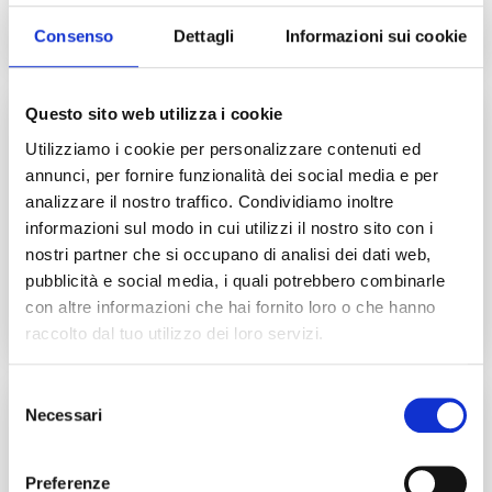
turistiche?
Consenso
Dettagli
Informazioni sui cookie
Questo sito web utilizza i cookie
Utilizziamo i cookie per personalizzare contenuti ed
annunci, per fornire funzionalità dei social media e per
analizzare il nostro traffico. Condividiamo inoltre
informazioni sul modo in cui utilizzi il nostro sito con i
Cerchi qualcuno che organizzi escursioni da e
nostri partner che si occupano di analisi dei dati web,
verso la Sicilia, trasporto turistico come taxi,
pubblicità e social media, i quali potrebbero combinarle
trasporto con conducente?
con altre informazioni che hai fornito loro o che hanno
raccolto dal tuo utilizzo dei loro servizi.
Selezione
Necessari
del
consenso
Preferenze