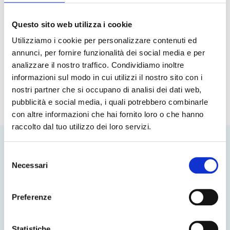
Questo sito web utilizza i cookie
Utilizziamo i cookie per personalizzare contenuti ed
annunci, per fornire funzionalità dei social media e per
Al tuo servizio, in Italia e all'estero
analizzare il nostro traffico. Condividiamo inoltre
informazioni sul modo in cui utilizzi il nostro sito con i
Scopri la nostra flotta
nostri partner che si occupano di analisi dei dati web,
pubblicità e social media, i quali potrebbero combinarle
con altre informazioni che hai fornito loro o che hanno
raccolto dal tuo utilizzo dei loro servizi.
Descrizione del
viaggio
Selezione
Necessari
del
N. Passeggeri
Tipologia di servizio
consenso
Preferenze
Selected Value:
0
Statistiche