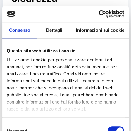
La flotta di mezzi Currenti Bus è composta da
autobus, minibus e auto. La sicurezza per noi è
fondamentale e la manutenzione e la cura dei
Consenso
Dettagli
Informazioni sui cookie
nostri automezzi è effettuata direttamente nelle
nostre officine.
Questo sito web utilizza i cookie
Utilizziamo i cookie per personalizzare contenuti ed
annunci, per fornire funzionalità dei social media e per
analizzare il nostro traffico. Condividiamo inoltre
informazioni sul modo in cui utilizzi il nostro sito con i
nostri partner che si occupano di analisi dei dati web,
pubblicità e social media, i quali potrebbero combinarle
con altre informazioni che hai fornito loro o che hanno
raccolto dal tuo utilizzo dei loro servizi.
Selezione
Necessari