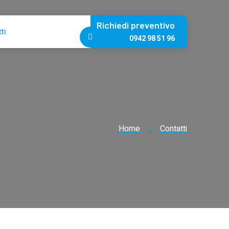
Richiedi preventivo
ti
0942 98 51 96
Home
Contatti